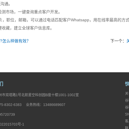
线沟通。
检测市场，一键查询重点客户开发。
，职位，邮箱，可以通过电话匹配客户Whatsapp，用在线率最高的方
键收藏，建立全球客户信息库。
广?怎么样做有效？
下一个：
们
关
市双塔路1号北航星空科创园B座十楼1001-1002室
谷
5-8302-6383 业务热线：13486689607
谷
S
95720739
客
22015703号-1
联