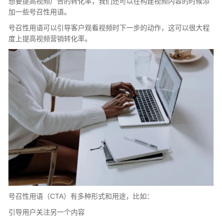
想要提高视频广告的转化率，我们还可以在构建视频内容的时候添
加一些号召性用语。
号召性用语可以引导客户观看视频时下一步的动作，这可以很大程
度上提高视频营销转化率。
号召性用语（CTA）有多种形式和用途，比如：
引导用户关注另一个内容