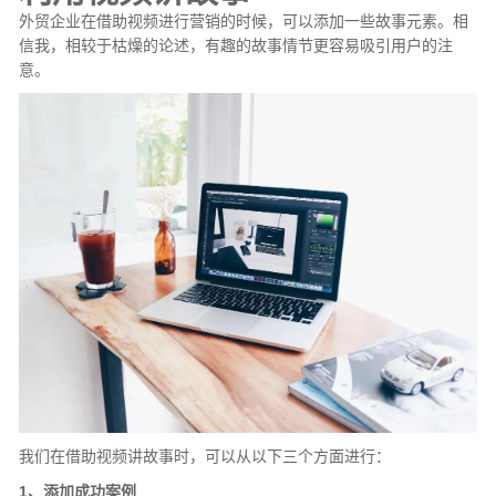
外贸企业在借助视频进行营销的时候，可以添加一些故事元素。相
信我，相较于枯燥的论述，有趣的故事情节更容易吸引用户的注
意。
我们在借助视频讲故事时，可以从以下三个方面进行：
1、添加成功案例