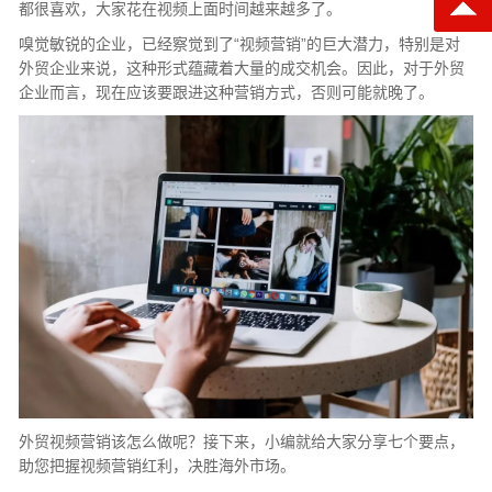
都很喜欢，大家花在视频上面时间越来越多了。
嗅觉敏锐的企业，已经察觉到了“视频营销”的巨大潜力，特别是对
外贸企业来说，这种形式蕴藏着大量的成交机会。因此，对于外贸
企业而言，现在应该要跟进这种营销方式，否则可能就晚了。
外贸视频营销该怎么做呢？接下来，小编就给大家分享七个要点，
助您把握视频营销红利，决胜海外市场。