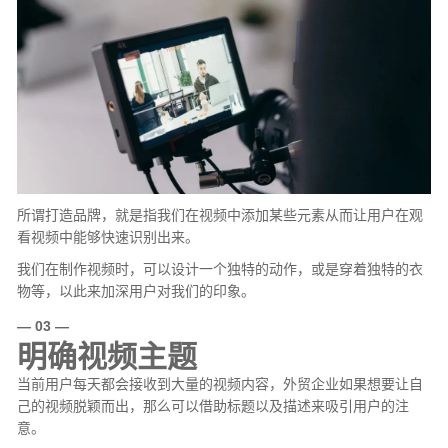
所谓打造品牌，就是指我们在视频中添加某些元素从而让用户在观
看视频中能够快速识别出来。
我们在制作视频时，可以设计一个独特的动作，或是穿着独特的衣
物等，以此来加深用户对我们的印象。
— 03 —
明确视频主题
当前用户每天都会接收到大量的视频内容，外贸企业如果想要让自
己的视频脱颖而出，那么可以借助标题以及描述来吸引用户的注
意。