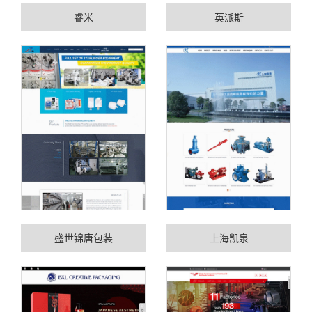
睿米
英派斯
盛世锦唐包装
上海凯泉